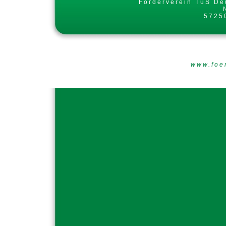
Förderverein TuS De
5725
www.foe